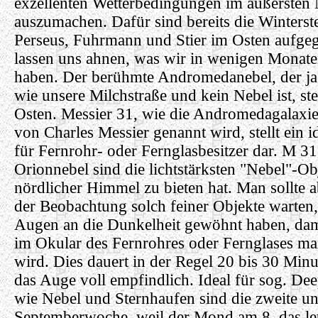
exzellenten Wetterbedingungen im äußersten
auszumachen. Dafür sind bereits die Winterst
Perseus, Fuhrmann und Stier im Osten aufge
lassen uns ahnen, was wir in wenigen Monate
haben. Der berühmte Andromedanebel, der ja
wie unsere Milchstraße und kein Nebel ist, st
Osten. Messier 31, wie die Andromedagalaxi
von Charles Messier genannt wird, stellt ein i
für Fernrohr- oder Fernglasbesitzer dar. M 3
Orionnebel sind die lichtstärksten "Nebel"-Ob
nördlicher Himmel zu bieten hat. Man sollte 
der Beobachtung solch feiner Objekte warten, 
Augen an die Dunkelheit gewöhnt haben, dam
im Okular des Fernrohres oder Fernglases ma
wird. Dies dauert in der Regel 20 bis 30 Minu
das Auge voll empfindlich. Ideal für sog. De
wie Nebel und Sternhaufen sind die zweite un
Septemberwoche, weil der Mond am 8. das let