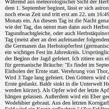
Während aus meteorologischer Sicht der Herbs
dem 1. September beginnt, lässt er sich astr
noch etwas Zeit und tritt erst am 22. um 16:4
Monats ein. An diesem Tag ist die Nacht gena
wie der Tag, das nennt man dann auch Herbst
Tagundnachtgleiche, oder auch Herbstäquino
Tag (meist aber an drei aufeinander folgenden
die Germanen das Herbstopferfest (germanisc
ein wichtiges Fest im Jahreskreis. Ursprüngli
der Beginn der Jagd gefeiert. Ich zitiere aus
für germanische Bräuche: "Es findet im Sep
Einholen der Ernte statt. Verehrung von Thor,
Wird 3 Tage lang gefeiert. Den Göttern wird d
Ernte gedankt. Baldr sinkt in die Unterwelt H
werden kürzer). Als Opfer wird der letzte A
hängen gelassen. Außerdem wird ein Eber ge
Wodelsbier gebraut. Aus den letzten Korngar