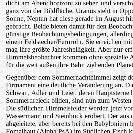
dicht am Abendhorizont zu sehen und versch
ganz von der Bildfläche. Uranus steht in Oppo
Sonne, Neptun hat diese gerade im August hin
gebracht. Beide bieten damit für den Beobacht
günstige Beobachtungsbedingungen, allerding
einem Feldstecher/Fernrohr. Sie erreichen mit
mag ihre größte Jahreshelligkeit. Aber nur er
Himmelsbeobachter kommen ohne spezielle 
für die weit außen ihre Bahn ziehenden Planet
Gegenüber dem Sommernachthimmel zeigt de
Firmament eine deutliche Veränderung an. Die
Schwan, Adler und Leier, deren Hauptsterne 
Sommerdreieck bilden, sind nun zum Westen
Die südlichen Himmelsfelder werden jetzt vo
Wassermann und Steinbock erobert. Der aus
abgeleitete, aber bereits bei den Babyloniern 
Fomalhaut (Alpha PsA) im Südlichen Fisch k