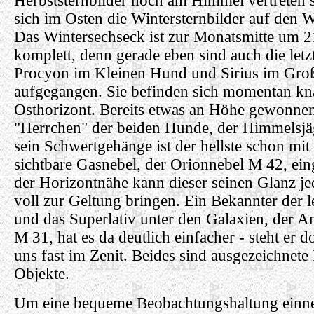
Herbststernbilder hoch am Himmel vertreten 
sich im Osten die Wintersternbilder auf den 
Das Wintersechseck ist zur Monatsmitte um 2
komplett, denn gerade eben sind auch die letz
Procyon im Kleinen Hund und Sirius im Gro
aufgegangen. Sie befinden sich momentan k
Osthorizont. Bereits etwas an Höhe gewonnen
"Herrchen" der beiden Hunde, der Himmelsjä
sein Schwertgehänge ist der hellste schon mi
sichtbare Gasnebel, der Orionnebel M 42, ein
der Horizontnähe kann dieser seinen Glanz j
voll zur Geltung bringen. Ein Bekannter der 
und das Superlativ unter den Galaxien, der 
M 31, hat es da deutlich einfacher - steht er 
uns fast im Zenit. Beides sind ausgezeichnete
Objekte.
Um eine bequeme Beobachtungshaltung einn