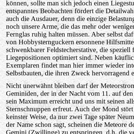
können, sollte man sich jedoch einen Liegest
entspanntes Beobachten fördert die Detailw
auch die Ausdauer, denn die einzige Belastung
noch unsere Arme, die das mehr oder wenige
Fernglas ruhig halten müssen. Aber selbst daf
von Hobbysternguckern ersonnene Hilfsmitte
schwenkbarer Feldstecherstative, die speziell 
Liegepositionen optimiert sind. Neben käufli
Exemplaren findet man hier immer wieder int
Selbstbauten, die ihren Zweck hervorragend e
Nicht unerwähnt bleiben darf der Meteorstro
Geminiden, der in der Nacht vom 11. auf de
sein Maximum erreicht und uns mit seinen alls
Sternschnuppen erfreut. Auch der Mond stört 
keinster Weise, da nur zwei Tage später Neum
der Name schon sagt, scheinen die Meteore d
Gemini (Zwillinge) zu entspringen, d.h. die v